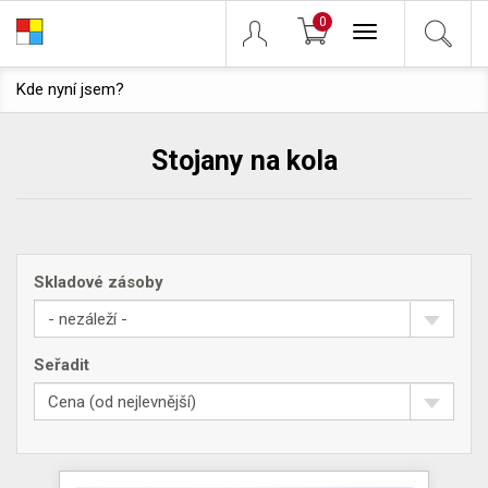
0
Toggle
navigation
Kde nyní jsem?
Stojany na kola
Skladové zásoby
- nezáleží -
Seřadit
Cena (od nejlevnější)