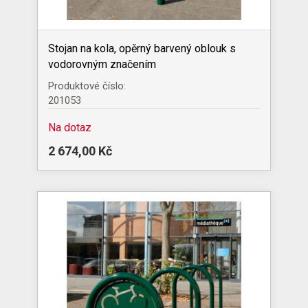
Stojan na kola, opěrný barvený oblouk s
vodorovným značením
Produktové číslo:
201053
Na dotaz
2 674,00 Kč