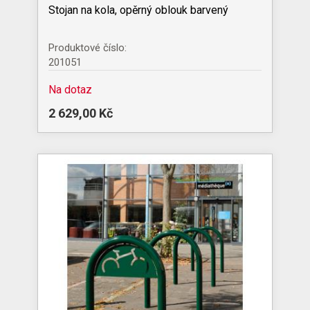
Stojan na kola, opěrný oblouk barvený
Produktové číslo:
201051
Na dotaz
2 629,00 Kč