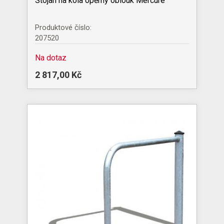
Stojan na kola opěrný oblouk Mercure
Produktové číslo:
207520
Na dotaz
2 817,00 Kč