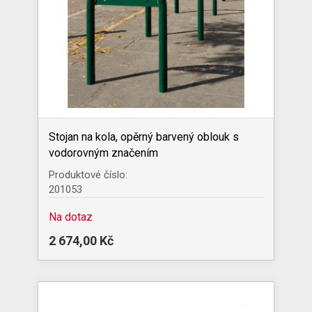
Stojan na kola, opěrný barvený oblouk s
vodorovným značením
Produktové číslo:
201053
Na dotaz
2 674,00 Kč