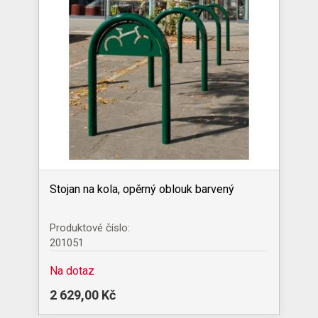
Stojan na kola, opěrný oblouk barvený
Produktové číslo:
201051
Na dotaz
2 629,00 Kč