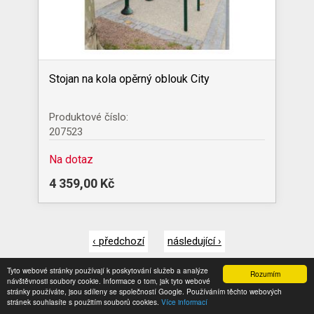
Stojan na kola opěrný oblouk City
Produktové číslo:
207523
Na dotaz
4 359,00 Kč
‹ předchozí
následující ›
Stránky
Tyto webové stránky používají k poskytování služeb a analýze
Rozumím
návštěvnosti soubory cookie. Informace o tom, jak tyto webové
stránky používáte, jsou sdíleny se společností Google. Používáním těchto webových
stránek souhlasíte s použitím souborů cookies.
Více informací