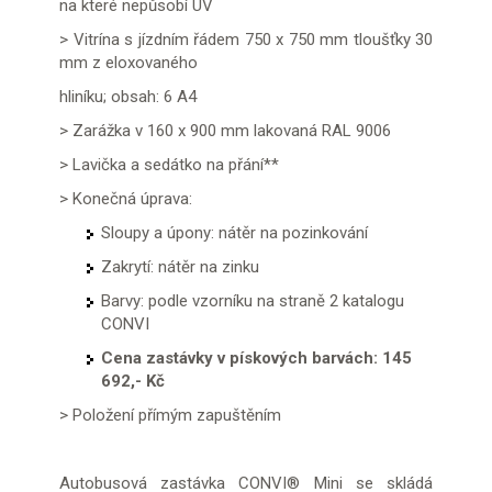
na které nepůsobí UV
> Vitrína s jízdním řádem 750 x 750 mm tloušťky 30
mm z eloxovaného
hliníku; obsah: 6 A4
> Zarážka v 160 x 900 mm lakovaná RAL 9006
> Lavička a sedátko na přání**
> Konečná úprava:
Sloupy a úpony: nátěr na pozinkování
Zakrytí: nátěr na zinku
Barvy: podle vzorníku na straně 2 katalogu
CONVI
Cena zastávky v pískových barvách: 145
692,- Kč
> Položení přímým zapuštěním
Autobusová zastávka CONVI® Mini se skládá