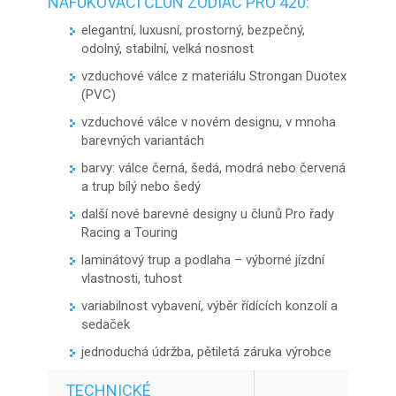
NAFUKOVACÍ ČLUN ZODIAC PRO 420:
elegantní, luxusní, prostorný, bezpečný,
odolný, stabilní, velká nosnost
vzduchové válce z materiálu Strongan Duotex
(PVC)
vzduchové válce v novém designu, v mnoha
barevných variantách
barvy: válce černá, šedá, modrá nebo červená
a trup bílý nebo šedý
další nové barevné designy u člunů Pro řady
Racing a Touring
laminátový trup a podlaha – výborné jízdní
vlastnosti, tuhost
variabilnost vybavení, výběr řídících konzolí a
sedaček
jednoduchá údržba, pětiletá záruka výrobce
TECHNICKÉ