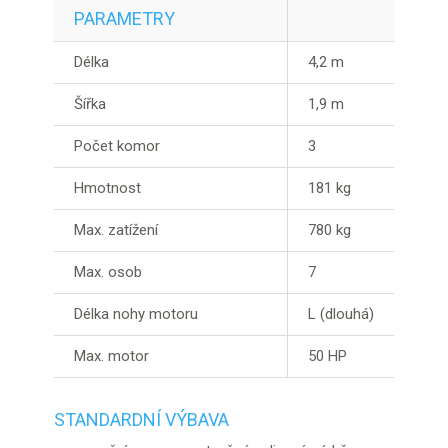
PARAMETRY
Délka
4,2 m
Šířka
1,9 m
Počet komor
3
Hmotnost
181 kg
Max. zatížení
780 kg
Max. osob
7
Délka nohy motoru
L (dlouhá)
Max. motor
50 HP
STANDARDNÍ VÝBAVA