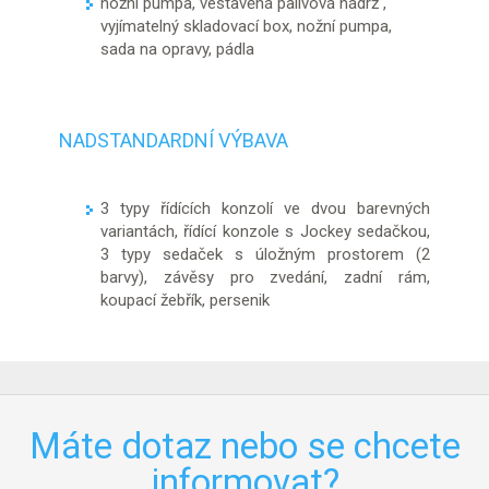
nožní pumpa, vestavěná palivová nádrž ,
vyjímatelný skladovací box, nožní pumpa,
sada na opravy, pádla
NADSTANDARDNÍ VÝBAVA
3 typy řídících konzolí ve dvou barevných
variantách, řídící konzole s Jockey sedačkou,
3 typy sedaček s úložným prostorem (2
barvy), závěsy pro zvedání, zadní rám,
koupací žebřík, persenik
Máte dotaz nebo se chcete
informovat?