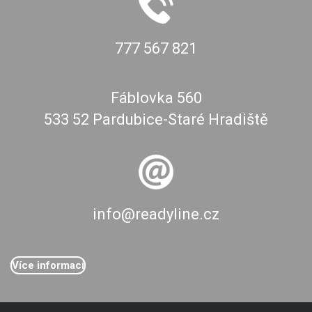
777 567 821
Fáblovka 560
533 52 Pardubice-Staré Hradiště
info@readyline.cz
Více informací