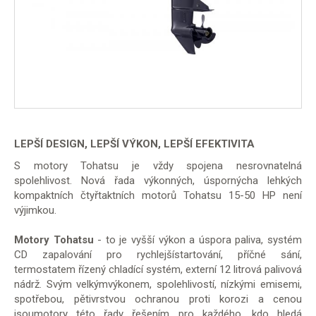
LEPŠÍ DESIGN,
LEPŠÍ VÝKON,
LEPŠÍ EFEKTIVITA
S motory Tohatsu je vždy spojena nesrovnatelná
spolehlivost. Nová řada výkonných, úspornýcha lehkých
kompaktních čtyřtaktních motorů Tohatsu 15-50 HP není
výjimkou.
Motory Tohatsu
- to je vyšší výkon a úspora paliva, systém
CD zapalování pro rychlejšístartování, příčné sání,
termostatem řízený chladící systém, externí 12 litrová palivová
nádrž. Svým velkýmvýkonem, spolehlivostí, nízkými emisemi,
spotřebou, pětivrstvou ochranou proti korozi a cenou
jsoumotory této řady řešením pro každého, kdo hledá