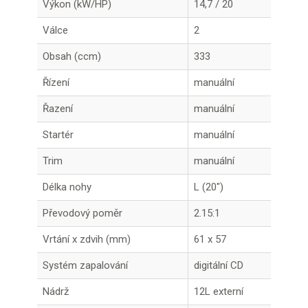
Výkon (kW/HP)
14,7 / 20
Válce
2
Obsah (ccm)
333
Řízení
manuální
Řazení
manuální
Startér
manuální
Trim
manuální
Délka nohy
L (20")
Převodový poměr
2.15:1
Vrtání x zdvih (mm)
61 x 57
Systém zapalování
digitální CD
Nádrž
12L externí