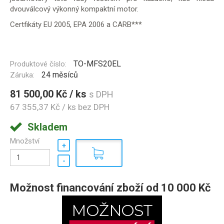
dvouválcový výkonný kompaktní motor.
Certfikáty EU 2005, EPA 2006 a CARB***
TO-MFS20EL
Produktové číslo:
24 měsíců
Záruka:
81 500,00 Kč / ks
s DPH
67 355,37 Kč / ks
bez DPH
Skladem
Množství
Možnost financování zboží od 10 000 Kč