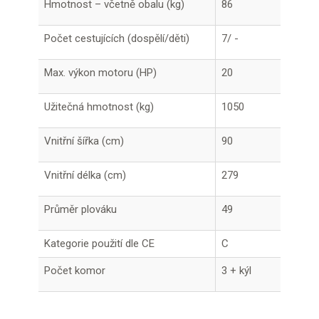
Hmotnost – včetně obalu (kg)
86
Počet cestujících (dospělí/děti)
7/ -
Max. výkon motoru (HP)
20
Užitečná hmotnost (kg)
1050
Vnitřní šířka (cm)
90
Vnitřní délka (cm)
279
Průměr plováku
49
Kategorie použití dle CE
C
Počet komor
3 + kýl