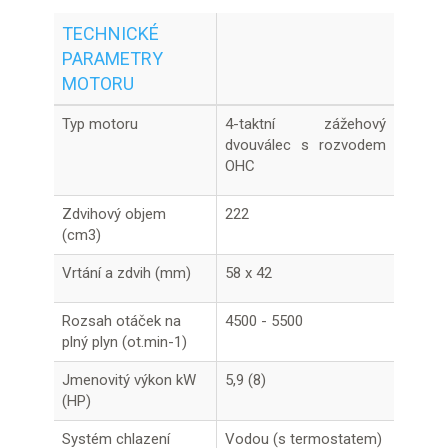
TECHNICKÉ
PARAMETRY
MOTORU
Typ motoru
4-taktní zážehový
dvouválec s rozvodem
OHC
Zdvihový objem
222
(cm3)
Vrtání a zdvih (mm)
58 x 42
Rozsah otáček na
4500 - 5500
plný plyn (ot.min-1)
Jmenovitý výkon kW
5,9 (8)
(HP)
Systém chlazení
Vodou (s termostatem)