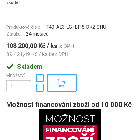
všude!
T40-AE3 LG+BF 8 DK2 SHU
Produktové číslo:
24 měsíců
Záruka:
108 200,00 Kč / ks
s DPH
89 421,49 Kč / ks
bez DPH
Skladem
Množství
Možnost financování zboží od 10 000 Kč