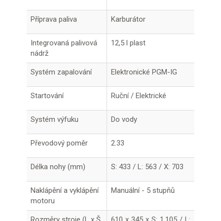
Příprava paliva
Karburátor
Integrovaná palivová
12,5 l plast
nádrž
Systém zapalování
Elektronické PGM-IG
Startování
Ruční / Elektrické
Systém výfuku
Do vody
Převodový poměr
2.33
Délka nohy (mm)
S: 433 / L: 563 / X: 703
Naklápění a vyklápění
Manuální - 5 stupňů
motoru
Rozměry stroje (L x Š
610 x 345 x S: 1,105 / L: