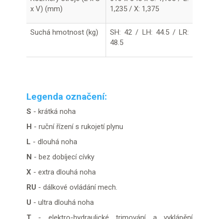
x V) (mm)
1,235 / X: 1,375
Suchá hmotnost (kg)
SH: 42 / LH: 44.5 / LR:
48.5
Legenda označení:
S
- krátká noha
H
- ruční řízení s rukojetí plynu
L
- dlouhá noha
N
- bez dobíjecí cívky
X
- extra dlouhá noha
RU
- dálkové ovládání mech.
U
- ultra dlouhá noha
T
- elektro-hydraulické trimování a vyklápění