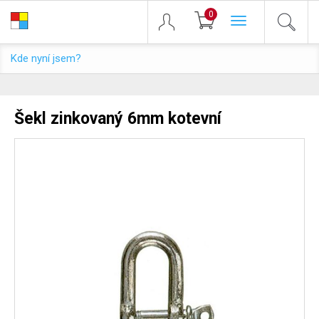
0
Toggle
navigation
Kde nyní jsem?
Šekl zinkovaný 6mm kotevní