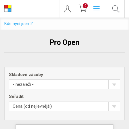
0
Toggle
navigation
Kde nyní jsem?
Pro Open
Skladové zásoby
- nezáleží -
Seřadit
Cena (od nejlevnější)