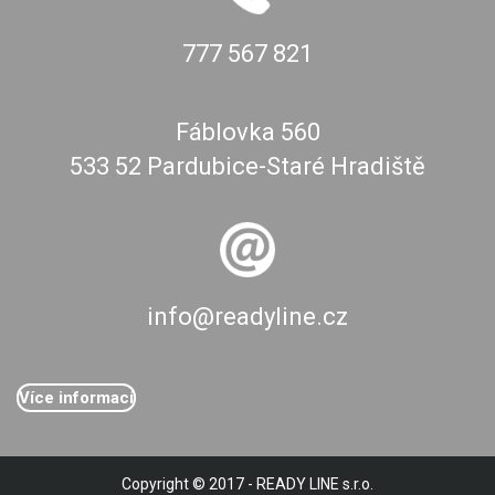
777 567 821
Fáblovka 560
533 52 Pardubice-Staré Hradiště
info@readyline.cz
Více informací
Copyright © 2017 - READY LINE s.r.o.