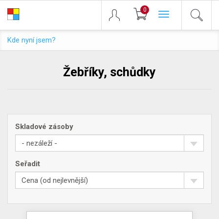
0
Toggle
navigation
Kde nyní jsem?
Žebříky, schůdky
Skladové zásoby
- nezáleží -
Seřadit
Cena (od nejlevnější)