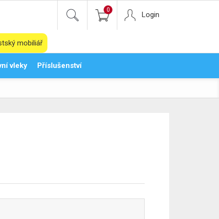
0
Login
tský mobiliář
ní vleky
Příslušenství