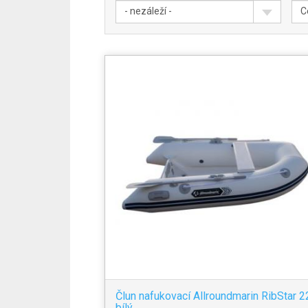
- nezáleží -
C
Člun nafukovací Allroundmarin RibStar 2
bílý