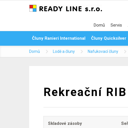
Domů
Servis
Čluny Ranieri International
Čluny Quicksilver
Domů
Lodě a čluny
Nafukovací čluny
Rekreační RIB
Skladové zásoby
Seř