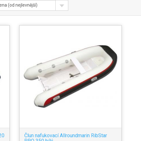
ena (od nejlevnější)
20
Člun nafukovací Allroundmarin RibStar
PRO 350 bílý