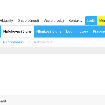
Aktuality
O společnosti
Vše o prodeji
Kontakty
Lodě
Měs
Nafukovací čluny
Hliníkové čluny
Lodní motory
Přeprav
Allroundmarin
Rekreační RIB
adit